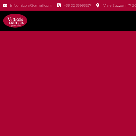
infovinicola@gmail.com
+39 02 35993357
Viale Suzzani, 17 2