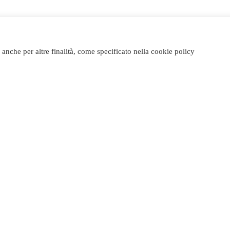
o anche per altre finalità, come specificato nella cookie policy
hiamaci e fai il tuo ordi
9 02 35993
i
Orari di apertura
i Suzzani, 17
da Martedì a Sabato
o
9.00/13.00 – 15.30/19.30
35993357
A DICEMBRE APERTI TUTT