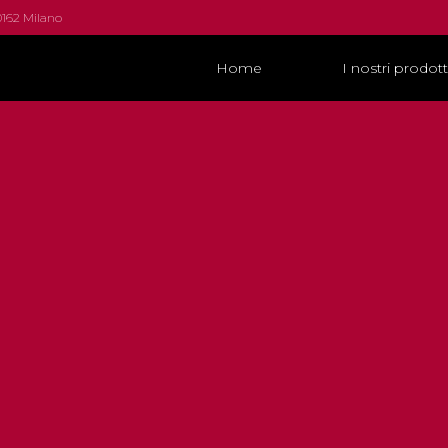
0162 Milano
Home
I nostri prodott