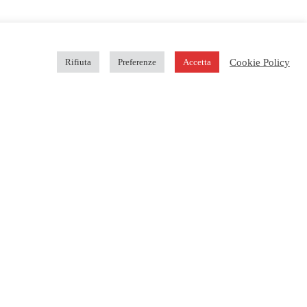
Cookie Policy
Rifiuta
Preferenze
Accetta
ne
357
Seguici su
I I