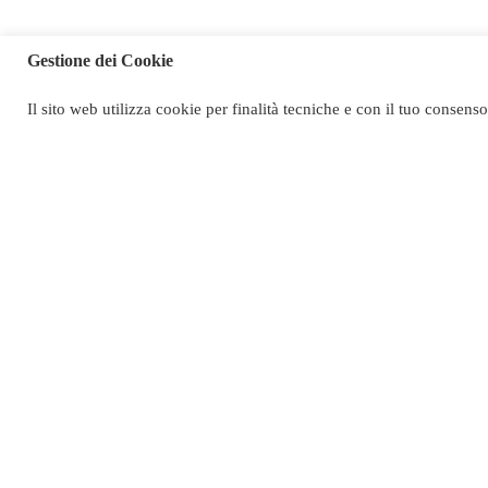
Gestione dei Cookie
Il sito web utilizza cookie per finalità tecniche e con il tuo consens
C
+3
Contatt
Viale Giovann
20162 Milan
Tel. +39 02 