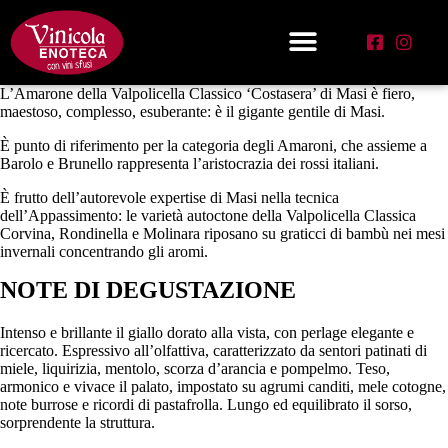
L’Amarone della Valpolicella Classico ‘Costasera’ di Masi è fiero,
maestoso, complesso, esuberante: è il gigante gentile di Masi.
È punto di riferimento per la categoria degli Amaroni, che assieme a
Barolo e Brunello rappresenta l’aristocrazia dei rossi italiani.
È frutto dell’autorevole expertise di Masi nella tecnica
dell’Appassimento: le varietà autoctone della Valpolicella Classica
Corvina, Rondinella e Molinara riposano su graticci di bambù nei mesi
invernali concentrando gli aromi.
NOTE DI DEGUSTAZIONE
Intenso e brillante il giallo dorato alla vista, con perlage elegante e
ricercato. Espressivo all’olfattiva, caratterizzato da sentori patinati di
miele, liquirizia, mentolo, scorza d’arancia e pompelmo. Teso,
armonico e vivace il palato, impostato su agrumi canditi, mele cotogne,
note burrose e ricordi di pastafrolla. Lungo ed equilibrato il sorso,
sorprendente la struttura.